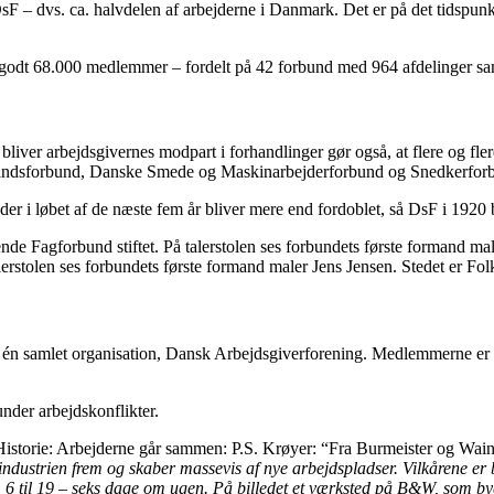
– dvs. ca. halvdelen af arbejderne i Danmark. Det er på det tidspunkt
godt 68.000 medlemmer – fordelt på 42 forbund med 964 afdelinger sam
iver arbejdsgivernes modpart i forhandlinger gør også, at flere og fler
mandsforbund, Danske Smede og Maskinarbejderforbund og Snedkerfor
der i løbet af de næste fem år bliver mere end fordoblet, så DsF i 1920
lerstolen ses forbundets første formand maler Jens Jensen. Stedet er F
et i én samlet organisation, Dansk Arbejdsgiverforening. Medlemmerne e
nder arbejdskonflikter.
industrien frem og skaber massevis af nye arbejdspladser. Vilkårene er
. 6 til 19 – seks dage om ugen. På billedet et værksted på B&W, som by