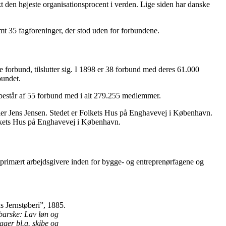
 den højeste organisationsprocent i verden. Lige siden har danske
t 35 fagforeninger, der stod uden for forbundene.
e forbund, tilslutter sig. I 1898 er 38 forbund med deres 61.000
bundet.
 består af 55 forbund med i alt 279.255 medlemmer.
olkets Hus på Enghavevej i København.
r primært arbejdsgivere inden for bygge- og entreprenørfagene og
 barske: Lav løn og
gger bl.a. skibe og