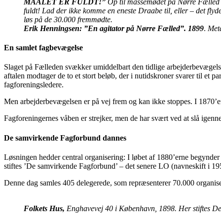
MAALET ER FULDT!”
Op til massemødet på Nørre Fælled de
fuldt! Lad der ikke komme en eneste Draabe til, eller – det flyde
løs på de 30.000 fremmødte.
Erik Henningsen: ”En agitator på Nørre Fælled”. 1899
.
Meta
En samlet fagbevægelse
Slaget på Fælleden svækker umiddelbart den tidlige arbejderbevægelse
aftalen modtager de to et stort beløb, der i nutidskroner svarer til e
fagforeningsledere.
Men arbejderbevægelsen er på vej frem og kan ikke stoppes. I 1870’
Fagforeningernes våben er strejker, men de har svært ved at slå igen
De samvirkende Fagforbund dannes
Løsningen hedder central organisering: I løbet af 1880’erne begynder f
stiftes ’De samvirkende Fagforbund’ – det senere LO (navneskift i 19
Denne dag samles 405 delegerede, som repræsenterer 70.000 organiser
Folkets Hus,
Enghavevej 40 i København, 1898. Her stiftes De 