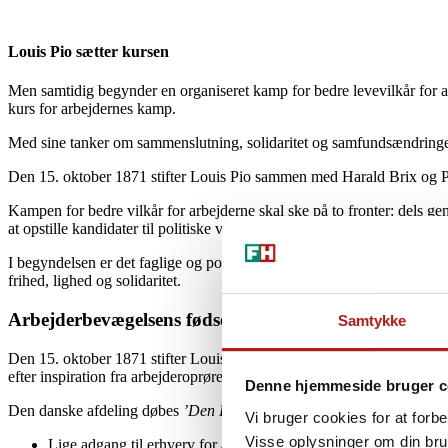
Louis Pio sætter kursen
Men samtidig begynder en organiseret kamp for bedre levevilkår for 
kurs for arbejdernes kamp.
Med sine tanker om sammenslutning, solidaritet og samfundsændringer
Den 15. oktober 1871 stifter Louis Pio sammen med Harald Brix og P
Kampen for bedre vilkår for arbejderne skal ske på to fronter: dels ge
at opstille kandidater til politiske valg og på den måde sikre arbejde
I begyndelsen er det faglige og politiske arbejde samlet i én organis
frihed, lighed og solidaritet.
Arbejderbevægelsens fødselsdag
Samtykke
Den 15. oktober 1871 stifter Louis Pio sammen med Harald Brix og Poul
efter inspiration fra arbejderoprøret i Paris i marts samme år.
Denne hjemmeside bruger c
Den danske afdeling døbes
’Den Internationale Arbejderforening fo
Vi bruger cookies for at forb
Visse oplysninger om din bru
Lige adgang til erhverv for alle