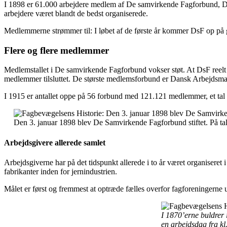
I 1898 er 61.000 arbejdere medlem af De samvirkende Fagforbund, DsF 
arbejdere været blandt de bedst organiserede.
Medlemmerne strømmer til: I løbet af de første år kommer DsF op på 
Flere og flere medlemmer
Medlemstallet i De samvirkende Fagforbund vokser støt. At DsF reelt bl
medlemmer tilsluttet. De største medlemsforbund er Dansk Arbejds
I 1915 er antallet oppe på 56 forbund med 121.121 medlemmer, et tal 
Den 3. januar 1898 blev De Samvirkende Fagforbund stiftet. På ta
Arbejdsgivere allerede samlet
Arbejdsgiverne har på det tidspunkt allerede i to år været organiser
fabrikanter inden for jernindustrien.
Målet er først og fremmest at optræde fælles overfor fagforeningerne u
I 1870’erne buldrer 
en arbejdsdag fra kl