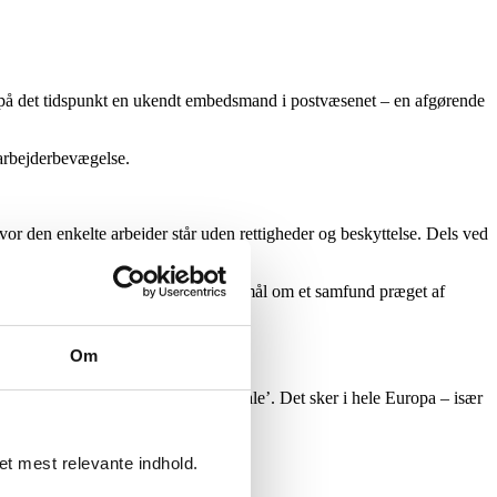
 på det tidspunkt en ukendt embedsmand i postvæsenet – en afgørende
 arbejderbevægelse.
vor den enkelte arbejder står uden rettigheder og beskyttelse. Dels ved
ldemokratiet. Dog fortsat med fælles mål om et samfund præget af
Om
sammenslutning ’Første Internationale’. Det sker i hele Europa – især
det mest relevante indhold.