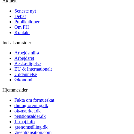
Aktuelt
Seneste nyt
Debat
Publikationer
Om FH
Kontakt
Indsatsområder
Arbejdsmiljø
Arbejdsret
Beskæftigelse
EU & Internationalt
Uddannelse
Økonomi
Hjemmesider
Fakta om formueskat
dinfagforening.dk
ok-mærket.dk
pensionsalder.dk
1. maj.info
grønomstilling.dk
greentransition.com