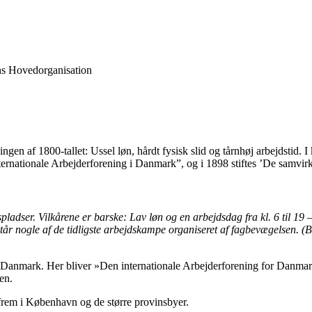
ingen af 1800-tallet: Ussel løn, hårdt fysisk slid og tårnhøj arbejdstid
nternationale Arbejderforening i Danmark”, og i 1898 stiftes ’De samvi
spladser. Vilkårene er barske: Lav løn og en arbejdsdag fra kl. 6 til 
tår nogle af de tidligste arbejdskampe organiseret af fagbevægelsen.
(B
 Danmark. Her bliver »Den internationale Arbejderforening for Danmar
en.
r frem i København og de større provinsbyer.