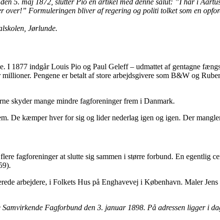
n 5. maj 1872, slutter Pio en artikel med denne salut: ”I har i Aartusi
r over!” Formuleringen bliver af regering og politi tolket som en opfordri
lskolen, Jørlunde.
. I 1877 indgår Louis Pio og Paul Geleff – udmattet af gentagne fængsel
t par millioner. Pengene er betalt af store arbejdsgivere som B&W og Rube
erne skyder mange mindre fagforeninger frem i Danmark.
nem. De kæmper hver for sig og lider nederlag igen og igen. Der mangle
lere fagforeninger at slutte sig sammen i større forbund. En egentlig ce
59).
ede arbejdere, i Folkets Hus på Enghavevej i København. Maler Jens J
Samvirkende Fagforbund den 3. januar 1898. På adressen ligger i dag 