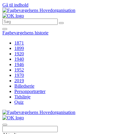
Gå til indhold
Fagbevægelsens historie
1871
1899
1920
1940
1946
1952
1970
2019
Billedserie
Personportrætter
Tidslinje
Quiz
Søg