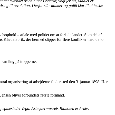
nder skænket os en bitter Livsdrik; vogt jer nu, Maalet er
ng til revolution. Derfor står militær og politi klar til at tæske
sophold – aftale med politiet om at forlade landet. Som del af
ns Klædefabrik, der hermed slipper for flere konflikter med de to
r samling på tropperne.
ntral organisering af arbejderne finder sted den 3. januar 1898. Her
ensen bliver forbundets første formand.
spillestedet Vega. Arbejdermuseets Bibliotek & Arkiv
.