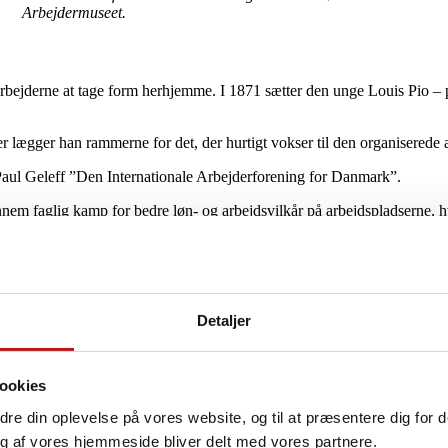
Arbejdermuseet.
arbejderne at tage form herhjemme. I 1871 sætter den unge Louis Pio –
 lægger han rammerne for det, der hurtigt vokser til den organiserede
aul Geleff ”Den Internationale Arbejderforening for Danmark”.
nnem faglig kamp for bedre løn- og arbejdsvilkår på arbejdspladserne, h
rne repræsentation i det stadig unge og meget begrænsede demokrati.
ation, men det bliver i 1878 opdelt i henholdsvis fagforeninger og Socia
Detaljer
 Geleff en dansk afdeling af den internationale socialistiske arbejder
ookies
r Danmark’
. Kravene i partiets program er bl.a.:
edre din oplevelse på vores website, og til at præsentere dig for 
g af vores hjemmeside bliver delt med vores partnere.