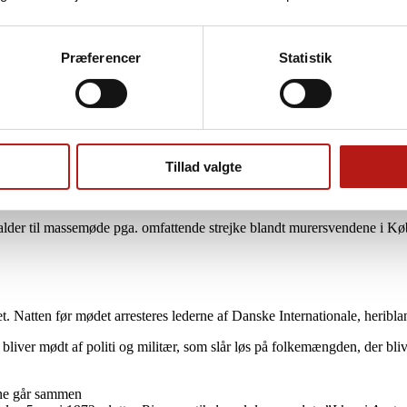
Præferencer
Statistik
lemmer – til stor uro for det etablerede politiske system.
Tillad valgte
somt sammenstød mellem arbejdere og politi på Nørre Fælled i Københ
mp for bedre arbejds- og levevilkår.
kalder til massemøde pga. omfattende strejke blandt murersvendene i Kø
iet. Natten før mødet arresteres lederne af Danske Internationale, heribla
ver mødt af politi og militær, som slår løs på folkemængden, der blive