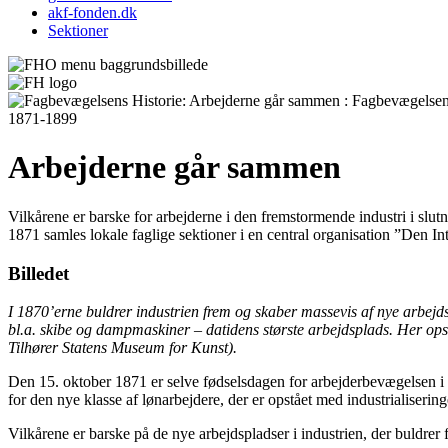
akf-fonden.dk
Sektioner
1871-1899
Arbejderne går sammen
Vilkårene er barske for arbejderne i den fremstormende industri i slutn
1871 samles lokale faglige sektioner i en central organisation ”Den I
Billedet
I 1870’erne buldrer industrien frem og skaber massevis af nye arbejd
bl.a. skibe og dampmaskiner – datidens største arbejdsplads. Her ops
Tilhører Statens Museum for Kunst).
Den 15. oktober 1871 er selve fødselsdagen for arbejderbevægelsen i
for den nye klasse af lønarbejdere, der er opstået med industrialisering
Vilkårene er barske på de nye arbejdspladser i industrien, der buldre