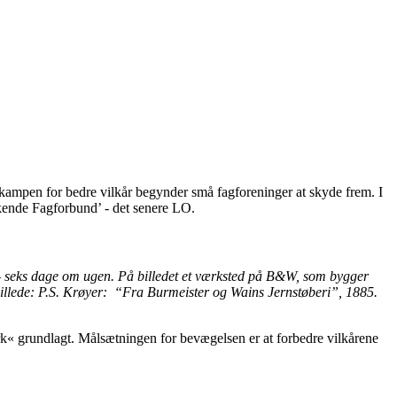
. I kampen for bedre vilkår begynder små fagforeninger at skyde frem. I
rkende Fagforbund’ - det senere LO.
19 – seks dage om ugen. På billedet et værksted på B&W, som bygger
illede: P.S. Krøyer: “Fra Burmeister og Wains Jernstøberi”, 1885.
k« grundlagt. Målsætningen for bevægelsen er at forbedre vilkårene