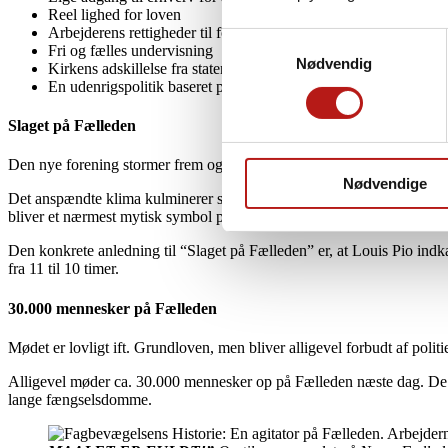
Reel lighed for loven
Arbejderens rettigheder til forsørgelse efter arbejdslivet
Samtykkevalg
Fri og fælles undervisning
Nødvendig
Kirkens adskillelse fra staten
En udenrigspolitik baseret på fredspolitik
Slaget på Fælleden
Den nye forening stormer frem og får på et halvt års tid ca. 8.000 med
Nødvendige
Det anspændte klima kulminerer søndag den 5. maj 1872 med et vold
bliver et nærmest mytisk symbol på den danske arbejderbevægelses ka
Den konkrete anledning til “Slaget på Fælleden” er, at Louis Pio ind
fra 11 til 10 timer.
30.000 mennesker på Fælleden
Mødet er lovligt ift. Grundloven, men bliver alligevel forbudt af polit
Alligevel møder ca. 30.000 mennesker op på Fælleden næste dag. De bli
lange fængselsdomme.