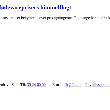
fødevareprisers himmelflugt
af danskerne er bekymrede over prisstigningerne. Og mange har ændret k
enhavn S | Tlf:
35 24 60 00
| E-mail:
fh@fho.dk
|
Privatlivspolitik