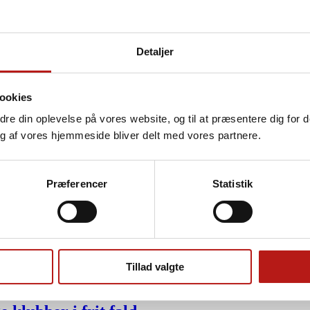
t.
Detaljer
for tidlig pension
ookies
lbagetrækning.
edre din oplevelse på vores website, og til at præsentere dig for 
bbelt så stor risiko for at forlade arbejdsmarkedet før tid – hver fjerd
g af vores hjemmeside bliver delt med vores partnere.
Præferencer
Statistik
niveau
ret fra juli, og på et lavt niveau sammenlignet med før corona.
Tillad valgte