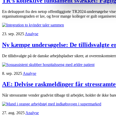
TR’s kollektive fundament svækket:
Faglige
En delrapport fra den netop offentliggjorte TR2024-undersøgelse viser,
organisationsgraden er lav, og hvor mange kolleger er gult organiserede
23. sep. 2025
Analyse
Ny kæmpe undersøgelse:
De tillidsvalgte 
De tillidsvalgte på de danske arbejdspladser sikrer, at overenskomster
8. sep. 2025
Analyse
AE:
Delvise raskmeldinger får stressramte 
Når stressramte vender gradvist tilbage til arbejdet, holder de ikke bar
27. aug. 2025
Analyse