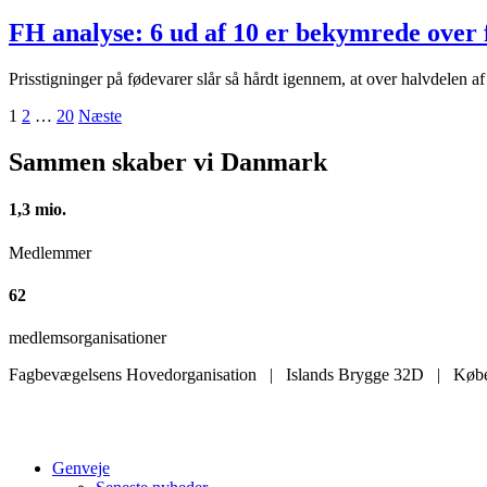
FH analyse:
6 ud af 10 er bekymrede over 
Prisstigninger på fødevarer slår så hårdt igennem, at over halvdelen 
Posts
1
2
…
20
Næste
pagination
Sammen skaber vi Danmark
1,3 mio.
Medlemmer
62
medlemsorganisationer
Fagbevægelsens Hovedorganisation | Islands Brygge 32D | Køb
Genveje