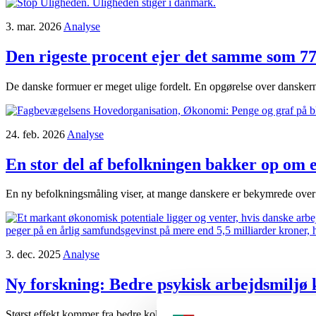
3. mar. 2026
Analyse
Den rigeste procent ejer det samme som 77
De danske formuer er meget ulige fordelt. En opgørelse over danskern
24. feb. 2026
Analyse
En stor del af befolkningen bakker op om 
En ny befolkningsmåling viser, at mange danskere er bekymrede over de
3. dec. 2025
Analyse
Ny forskning:
Bedre psykisk arbejdsmiljø k
Størst effekt kommer fra bedre kollegial støtte, mere indflydelse og h