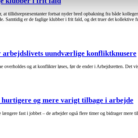
 klubber i frit fald
 at tillidsrepræsentanter fortsat nyder bred opbakning fra både kolleger
. Samtidig er de faglige klubber i frit fald, og det truer det kollektiv
er arbejdslivets uundværlige konfliktknusere
ne overholdes og at konflikter løses, før de ender i Arbejdsretten. Det
hurtigere og mere varigt tilbage i arbejde
e længere fast i jobbet – de arbejder også flere timer og bidrager mere ti