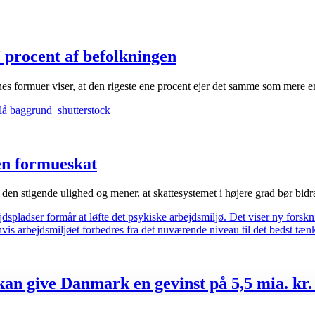
 procent af befolkningen
es formuer viser, at den rigeste ene procent ejer det samme som mere 
en formueskat
n stigende ulighed og mener, at skattesystemet i højere grad bør bidra
an give Danmark en gevinst på 5,5 mia. kr. 
øjere ledelseskvalitet. Hele 99 procent af gevinsten stammer fra mindre