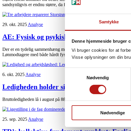
sandsynligvis er endnu større, da flere omkostninger ikke er medregne
Samtykke
29. okt. 2025
Analyse
AE:
Fysisk og psykisk pres dobler risikoen 
Denne hjemmeside bruger c
Der er en tydelig sammenhæng mellem hårdt arbejdsmiljø og tidlig ti
Vi bruger cookies for at forb
Lønmodtagere med både hårdt fysisk og psykisk arbejdsmiljø har over do
Visse oplysninger om din bru
Samtykkevalg
6. okt. 2025
Analyse
Nødvendig
Ledigheden holder sig stabil – fortsat lavt 
Bruttoledigheden lå i august på 88.000 fuldtidspersoner, stort set uænd
Nødvendige
25. sep. 2025
Analyse