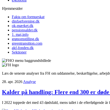
Økonomi
Hjemmesider
Fakta om formueskat
dinfagforening.dk
ok-mærket.dk
pensionsalder.dk
1. maj.info
grønomstilling.dk
greentransition.com
akf-fonden.dk
Sektioner
Læs de seneste analyser fra FH om uddannelse, beskæftigelse, arbejd
28. apr. 2026
Analyse
Kalder på handling:
Flere end 300 er døde 
I 2022 toppede det med 43 dødsfald, mens tallet i de efterfølgende år 