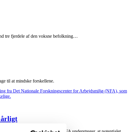
end tre fjerdele af den voksne befolkning…
ge til at mindske forskellene.
årligt
 sygefravær blandt medarbejderne. NFA understreger, at potentialet