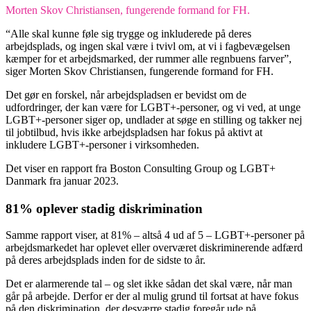
Morten Skov Christiansen, fungerende formand for FH.
“Alle skal kunne føle sig trygge og inkluderede på deres
arbejdsplads, og ingen skal være i tvivl om, at vi i fagbevægelsen
kæmper for et arbejdsmarked, der rummer alle regnbuens farver”,
siger Morten Skov Christiansen, fungerende formand for FH.
Det gør en forskel, når arbejdspladsen er bevidst om de
udfordringer, der kan være for LGBT+-personer, og vi ved, at unge
LGBT+-personer siger op, undlader at søge en stilling og takker nej
til jobtilbud, hvis ikke arbejdspladsen har fokus på aktivt at
inkludere LGBT+-personer i virksomheden.
Det viser en rapport fra Boston Consulting Group og LGBT+
Danmark fra januar 2023.
81% oplever stadig diskrimination
Samme rapport viser, at 81% – altså 4 ud af 5 – LGBT+-personer på
arbejdsmarkedet har oplevet eller overværet diskriminerende adfærd
på deres arbejdsplads inden for de sidste to år.
Det er alarmerende tal – og slet ikke sådan det skal være, når man
går på arbejde. Derfor er der al mulig grund til fortsat at have fokus
på den diskrimination, der desværre stadig foregår ude på