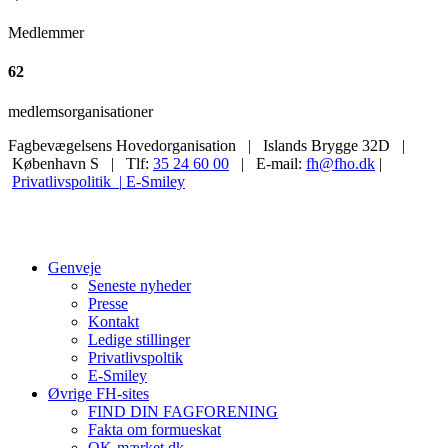
Medlemmer
62
medlemsorganisationer
Fagbevægelsens Hovedorganisation | Islands Brygge 32D |
København S | Tlf:
35 24 60 00
| E-mail:
fh@fho.dk
|
Privatlivspolitik |
E-Smiley
Genveje
Seneste nyheder
Presse
Kontakt
Ledige stillinger
Privatlivspoltik
E-Smiley
Øvrige FH-sites
FIND DIN FAGFORENING
Fakta om formueskat
OK-mærket.dk