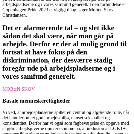
arbejdspladserne og i vores samfund generelt. I den forbindelse er
Copenhagen Pride 2023 et vigtigt tiltag, siger Morten Skov
Christiansen.
Det er alarmerende tal – og slet ikke
sådan det skal være, når man går på
arbejde. Derfor er der al mulig grund til
fortsat at have fokus på den
diskrimination, der desværre stadig
foregår ude på arbejdspladserne og i
vores samfund generelt.
MORteN SKOV
Basale menneskerettigheder
Vi ved, at arbejdspladserne spiller en central og afgørende rolle, når
det handler om et godt arbejdsmiljø, uanset seksualitet og
kønsidentitet. Derfor har vi også som fagbevægelse en opgave med
at gøre arbejdsgiverne opmærksomme på, at inklusion af LGBT+-
personer ikke alene er en indsats for et bedre arbejdsmiljø – men at