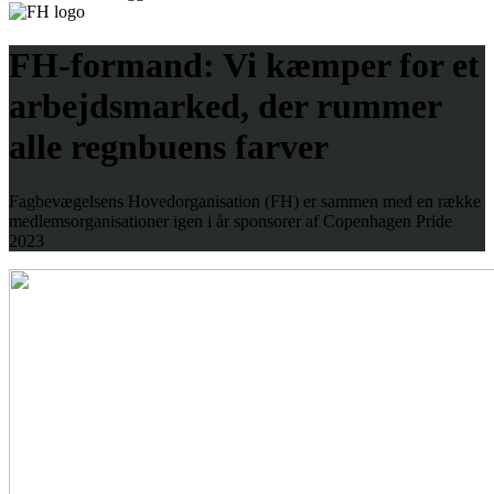
FH-formand:
Vi kæmper for et
arbejdsmarked, der rummer
alle regnbuens farver
Fagbevægelsens Hovedorganisation (FH) er sammen med en række
medlemsorganisationer igen i år sponsorer af Copenhagen Pride
2023