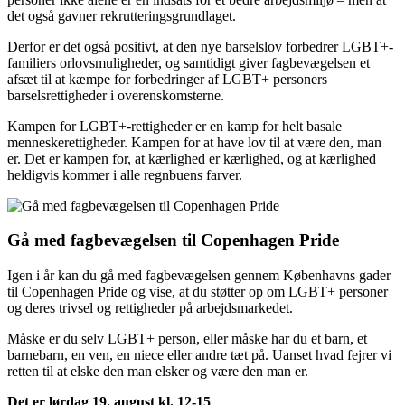
det også gavner rekrutteringsgrundlaget.
Derfor er det også positivt, at den nye barselslov forbedrer LGBT+-
familiers orlovsmuligheder, og samtidigt giver fagbevægelsen et
afsæt til at kæmpe for forbedringer af LGBT+ personers
barselsrettigheder i overenskomsterne.
Kampen for LGBT+-rettigheder er en kamp for helt basale
menneskerettigheder. Kampen for at have lov til at være den, man
er. Det er kampen for, at kærlighed er kærlighed, og at kærlighed
heldigvis kommer i alle regnbuens farver.
Gå med fagbevægelsen til Copenhagen Pride
Igen i år kan du gå med fagbevægelsen gennem Københavns gader
til Copenhagen Pride og vise, at du støtter op om LGBT+ personer
og deres trivsel og rettigheder på arbejdsmarkedet.
Måske er du selv LGBT+ person, eller måske har du et barn, et
barnebarn, en ven, en niece eller andre tæt på. Uanset hvad fejrer vi
retten til at elske den man elsker og være den man er.
Det er lørdag 19. august kl. 12-15