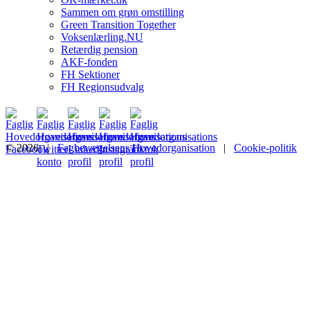
Sammen om grøn omstilling
Green Transition Together
Voksenlærling.NU
Retærdig pension
AKF-fonden
FH Sektioner
FH Regionsudvalg
© 2026 |
Fagbevægelsens Hovedorganisation
|
Cookie-politik