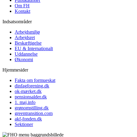
Publikationer
Om FH
Kontakt
Indsatsområder
Arbejdsmiljø
Arbejdsret
Beskæftigelse
EU & Internationalt
Uddannelse
Økonomi
Hjemmesider
Fakta om formueskat
dinfagforening.dk
ok-mærket.dk
pensionsalder.dk
1. maj.info
grønomstilling.dk
greentransition.com
akf-fonden.dk
Sektioner