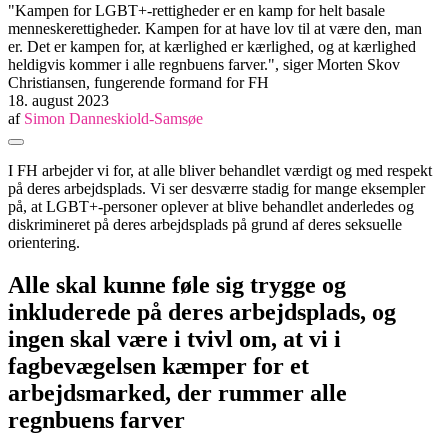
"Kampen for LGBT+-rettigheder er en kamp for helt basale
menneskerettigheder. Kampen for at have lov til at være den, man
er. Det er kampen for, at kærlighed er kærlighed, og at kærlighed
heldigvis kommer i alle regnbuens farver.", siger Morten Skov
Christiansen, fungerende formand for FH
18. august 2023
af
Simon Danneskiold-Samsøe
Del
Del
Del
Del
Kopier
på
på
på
via
link
I FH arbejder vi for, at alle bliver behandlet værdigt og med respekt
Facebook
Bluesky
LinkedIn
E-
på deres arbejdsplads. Vi ser desværre stadig for mange eksempler
mail
på, at LGBT+-personer oplever at blive behandlet anderledes og
diskrimineret på deres arbejdsplads på grund af deres seksuelle
orientering.
Alle skal kunne føle sig trygge og
inkluderede på deres arbejdsplads, og
ingen skal være i tvivl om, at vi i
fagbevægelsen kæmper for et
arbejdsmarked, der rummer alle
regnbuens farver