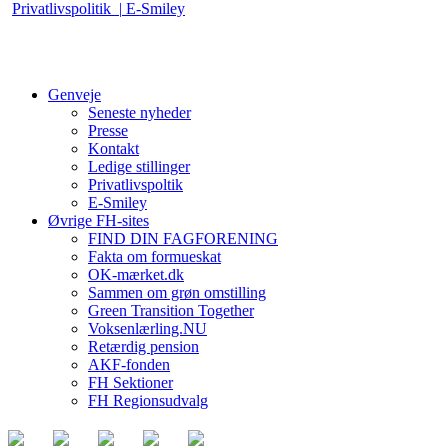
Privatlivspolitik |
E-Smiley
Genveje
Seneste nyheder
Presse
Kontakt
Ledige stillinger
Privatlivspoltik
E-Smiley
Øvrige FH-sites
FIND DIN FAGFORENING
Fakta om formueskat
OK-mærket.dk
Sammen om grøn omstilling
Green Transition Together
Voksenlærling.NU
Retærdig pension
AKF-fonden
FH Sektioner
FH Regionsudvalg