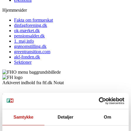
Økonomi
Hjemmesider
Fakta om formueskat
dinfagforening.dk
ok-mærket.dk
pensionsalder.dk
1. maj.info
grønomstilling.dk
greentransition.com
akf-fonden.dk
Sektioner
Arkiveret indhold fra ftf.dk
Notat
Konsekvenser af ny
løntilskudsmodel i
fleksjobordningen
Samtykke
Detaljer
Om