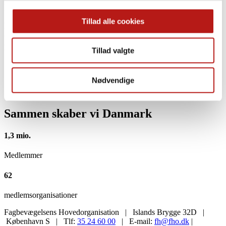
FTF har beregnet konsekvenserne af regeringens forslag for
fleksjobbere med 2/3 løntilskud. Fleksjobberne, som er ansat med
2/3 tilskud, vil blive hårdere ramt af regeringen forslag end
Tillad alle cookies
fleksjobbere med ½ løntilskud, da en større del af deres indkomst
består af løntilskud. I 2009 havde omkring 75 pct. af fleksjobberne
har 2/3 løntilskud.
Tillad valgte
Relaterede emner
Beskæftigelse
Nødvendige
Fleksjob
Notat
Sammen skaber vi Danmark
1,3 mio.
Medlemmer
62
medlemsorganisationer
Fagbevægelsens Hovedorganisation | Islands Brygge 32D |
København S | Tlf:
35 24 60 00
| E-mail:
fh@fho.dk
|