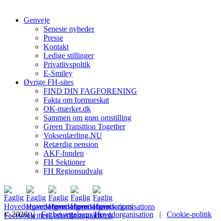
Genveje
Seneste nyheder
Presse
Kontakt
Ledige stillinger
Privatlivspoltik
E-Smiley
Øvrige FH-sites
FIND DIN FAGFORENING
Fakta om formueskat
OK-mærket.dk
Sammen om grøn omstilling
Green Transition Together
Voksenlærling.NU
Retærdig pension
AKF-fonden
FH Sektioner
FH Regionsudvalg
© 2026 |
Fagbevægelsens Hovedorganisation
|
Cookie-politik