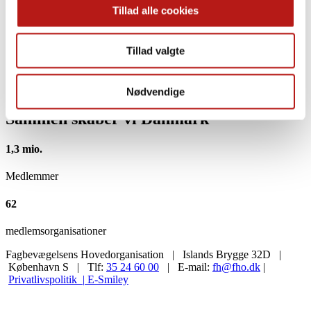
Bentes Blog
Tillad alle cookies
Beskæftigelse
Fagbevægelsen
Løn
Tillad valgte
Løn og ansættelse
Overenskomst
Tillidsrepræsentant
Tophistorie
Nødvendige
Sammen skaber vi Danmark
1,3 mio.
Medlemmer
62
medlemsorganisationer
Fagbevægelsens Hovedorganisation | Islands Brygge 32D |
København S | Tlf:
35 24 60 00
| E-mail:
fh@fho.dk
|
Privatlivspolitik |
E-Smiley