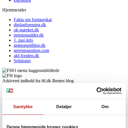
Økonomi
Hjemmesider
Fakta om formueskat
dinfagforening.dk
ok-mærket.dk
pensionsalder.dk
1. maj.info
grønomstilling.dk
greentransition.com
akf-fonden.dk
Sektioner
Arkiveret indhold fra ftf.dk
Bentes blog
Skal din arbejdsgiver have
ubegrænset frihed til at sætte
Samtykke
Detaljer
Om
dig ned i løn?
Denne hjemmeside bruger cookies