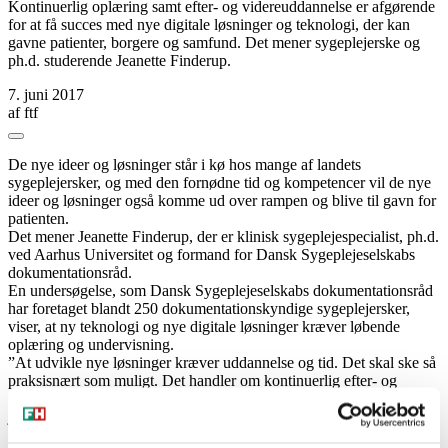
Kontinuerlig oplæring samt efter- og videreuddannelse er afgørende
for at få succes med nye digitale løsninger og teknologi, der kan
gavne patienter, borgere og samfund. Det mener sygeplejerske og
ph.d. studerende Jeanette Finderup.
7. juni 2017
af
ftf
Del
Del
Del
Del
Kopier
på
på
på
via
link
De nye ideer og løsninger står i kø hos mange af landets
Facebook
Bluesky
LinkedIn
E-
sygeplejersker, og med den fornødne tid og kompetencer vil de nye
mail
ideer og løsninger også komme ud over rampen og blive til gavn for
patienten.
Det mener Jeanette Finderup, der er klinisk sygeplejespecialist, ph.d.
ved Aarhus Universitet og formand for Dansk Sygeplejeselskabs
dokumentationsråd.
En undersøgelse, som Dansk Sygeplejeselskabs dokumentationsråd
har foretaget blandt 250 dokumentationskyndige sygeplejersker,
viser, at ny teknologi og nye digitale løsninger kræver løbende
oplæring og undervisning.
”At udvikle nye løsninger kræver uddannelse og tid. Det skal ske så
praksisnært som muligt. Det handler om kontinuerlig efter- og
videreuddannelse. Vi skal lære, hvordan vi bruger ny viden. Det er
jo ikke bare at få en god ide, det kræver noget uddannelse og tid,
som er en investering, der kan være svær at få råd til i et presset