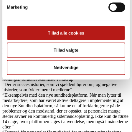
omkostningstunge behandlinger; plasmaferese, hvor plasma renses
og hæmodialyse, hvor blodet renses, kobles sammen til en
Marketing
behandling, så det foregår på samme tid. Det sparer vigtigt tid for
både patient og sygeplejerske og dermed sparer det ressourcer for
samfundet.
I et tredje projekt, som Jeannette Finderup nævner, sidder klinikere,
Tillad alle cookies
sygeplejersker, ledere, sundheds-, it-folk, udviklere og systemejerne
(virksomheden) og sammen udvikler en ny funktionalitet i den
elektroniske patientjournal kaldet problemorienteret dokumentation
Tillad valgte
og som er en form for beslutningsstøtte.
Sundhedsplatformen opleves meget forskelligt
Nødvendige
Meget dokumentation er i dag digital, men der er kæmpe forskel på,
hvordan de enkelte sygehuse arbejder med ny teknologi og digitale
løsninger, fortæller Jeannette Finderup.
”Der er succeshistorier, som vi sjældent hører om, og negative
historier, som fylder mere i medierne”.
”Eksempelvis med den nye sundhedsplatform. Når man lytter til
medarbejdere, som har været aktive deltagere i implementering af
den nye Sundhedsplatform, så kunne en af forklaringerne på de
problemer og den modstand, der er opstået, at personalet mange
steder savner en kontinuerlig sidemandsoplæring, ikke kun de første
14 dage, hvor platformen tages i anvendelse, men også i månederne
efter.”