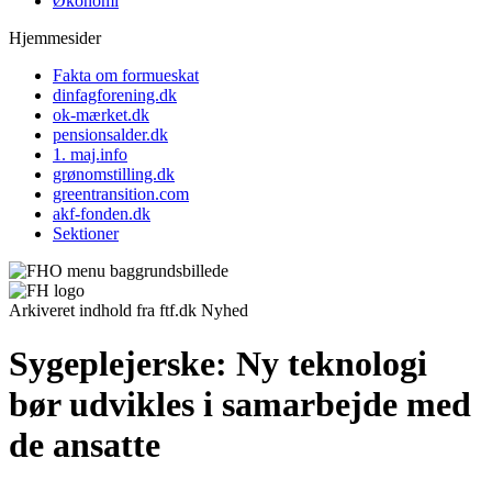
Økonomi
Hjemmesider
Fakta om formueskat
dinfagforening.dk
ok-mærket.dk
pensionsalder.dk
1. maj.info
grønomstilling.dk
greentransition.com
akf-fonden.dk
Sektioner
Arkiveret indhold fra ftf.dk
Nyhed
Sygeplejerske:
Ny teknologi
bør udvikles i samarbejde med
de ansatte