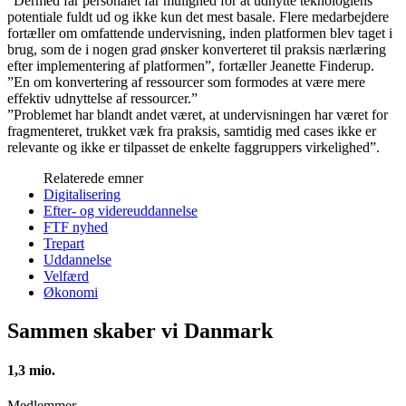
”Dermed får personalet får mulighed for at udnytte teknologiens
potentiale fuldt ud og ikke kun det mest basale. Flere medarbejdere
fortæller om omfattende undervisning, inden platformen blev taget i
brug, som de i nogen grad ønsker konverteret til praksis nærlæring
efter implementering af platformen”, fortæller Jeanette Finderup.
”En om konvertering af ressourcer som formodes at være mere
effektiv udnyttelse af ressourcer.”
”Problemet har blandt andet været, at undervisningen har været for
fragmenteret, trukket væk fra praksis, samtidig med cases ikke er
relevante og ikke er tilpasset de enkelte faggruppers virkelighed”.
Relaterede emner
Digitalisering
Efter- og videreuddannelse
FTF nyhed
Trepart
Uddannelse
Velfærd
Økonomi
Sammen skaber vi Danmark
1,3 mio.
Medlemmer