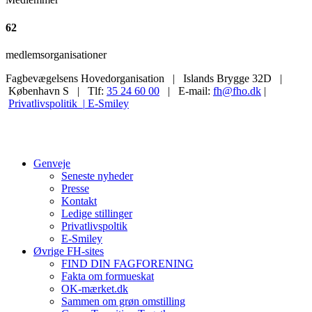
62
medlemsorganisationer
Fagbevægelsens Hovedorganisation | Islands Brygge 32D |
København S | Tlf:
35 24 60 00
| E-mail:
fh@fho.dk
|
Privatlivspolitik |
E-Smiley
Genveje
Seneste nyheder
Presse
Kontakt
Ledige stillinger
Privatlivspoltik
E-Smiley
Øvrige FH-sites
FIND DIN FAGFORENING
Fakta om formueskat
OK-mærket.dk
Sammen om grøn omstilling