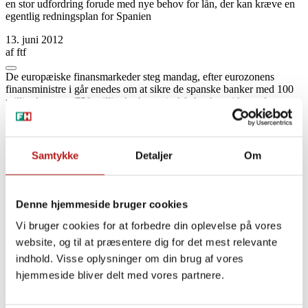
en stor udfordring forude med nye behov for lån, der kan kræve en
egentlig redningsplan for Spanien
13. juni 2012
af
ftf
Del
Del
Del
Del
Kopier
på
på
på
via
De europæiske finansmarkeder steg mandag, efter eurozonens
link
Facebook
Bluesky
LinkedIn
E-
finansministre i går enedes om at sikre de spanske banker med 100
mail
milliarder euro (750 milliarder kroner). Aftalen kom i hus, efter
ministrene fra de 17 lande og EU var i kontakt med hinanden
gennem 2,5 timer. Den blev staks modtaget med tilfredshed rundt
omkring i verden. I USA sagde lederen af Den Internationale
Valutafond, Christine Lagarde, at IMF ikke deltager i hjælpen, men
Samtykke
Detaljer
Om
stiller sig til rådighed, når hjælpen skal omsættes, og det spanske
banksystem ændres og udviklingen overvåges.
Aftalen skabte også ro på det spanske kapitalmarked, hvor penge
Denne hjemmeside bruger cookies
ellers er fosset ud af bankerne gennem flere måneder. De spanske
statsobligationer steg, men renten på en tiårig obligation var stadig
Vi bruger cookies for at forbedre din oplevelse på vores
over seks procent. Hvordan den udvikling bliver, er noget af det,
website, og til at præsentere dig for det mest relevante
som en række iagttagere på finansmarkederne ser frem til med
indhold. Visse oplysninger om din brug af vores
spænding.
hjemmeside bliver delt med vores partnere.
Spanien har brug for nye lån på 47,7 milliarder euro inden
slutningen af året. Dertil kommer ifølge Reuters andre 15,7