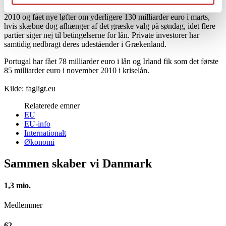
Grækenland har modtaget krisehjælp på 110 milliarder euro siden
2010 og fået nye løfter om yderligere 130 milliarder euro i marts,
hvis skæbne dog afhænger af det græske valg på søndag, idet flere
partier siger nej til betingelserne for lån. Private investorer har
samtidig nedbragt deres udeståender i Grækenland.
Portugal har fået 78 milliarder euro i lån og Irland fik som det første
85 milliarder euro i november 2010 i kriselån.
Kilde: fagligt.eu
Relaterede emner
EU
EU-info
Internationalt
Økonomi
Sammen skaber vi Danmark
1,3 mio.
Medlemmer
62