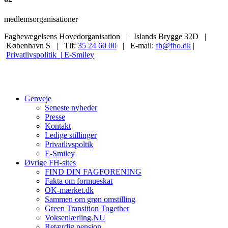
medlemsorganisationer
Fagbevægelsens Hovedorganisation | Islands Brygge 32D |
København S | Tlf:
35 24 60 00
| E-mail:
fh@fho.dk
|
Privatlivspolitik |
E-Smiley
Genveje
Seneste nyheder
Presse
Kontakt
Ledige stillinger
Privatlivspoltik
E-Smiley
Øvrige FH-sites
FIND DIN FAGFORENING
Fakta om formueskat
OK-mærket.dk
Sammen om grøn omstilling
Green Transition Together
Voksenlærling.NU
Retærdig pension