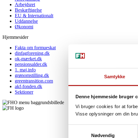
Arbejdsret
Beskæftigelse
EU & Internationalt
Uddannelse
Økonomi
Hjemmesider
Fakta om formueskat
dinfagforening.dk
ok-mærket.dk
pensionsalder.dk
1. maj.info
grønomstilling.dk
Samtykke
greentransition.com
akf-fonden.dk
Sektioner
Denne hjemmeside bruger c
Vi bruger cookies for at forb
Visse oplysninger om din bru
Samtykkevalg
Nødvendig