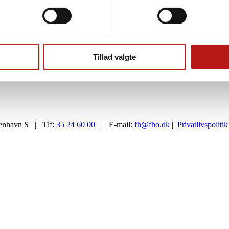
grønomstilling.dk
Tillad valgte
enhavn S | Tlf:
35 24 60 00
| E-mail:
fh@fho.dk
|
Privatlivspolitik