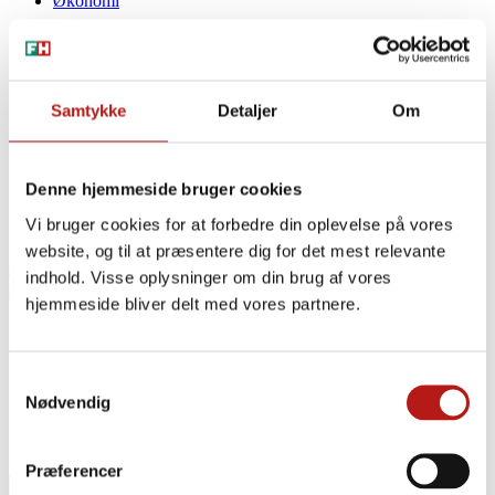
Økonomi
Hjemmesider
Fakta om formueskat
dinfagforening.dk
Samtykke
Detaljer
Om
ok-mærket.dk
pensionsalder.dk
1. maj.info
grønomstilling.dk
Denne hjemmeside bruger cookies
greentransition.com
akf-fonden.dk
Vi bruger cookies for at forbedre din oplevelse på vores
Sektioner
website, og til at præsentere dig for det mest relevante
indhold. Visse oplysninger om din brug af vores
hjemmeside bliver delt med vores partnere.
Siden findes ikke på fho.dk
Samtykkevalg
Du kan gå tilbage til forsiden af
fho.dk
og se listen over de seneste
Nødvendig
nyheder eller benytte dig af søgefunktionen.
Har du fundet en fejl -
så kontakt webredaktøren her.
Præferencer
Tryk