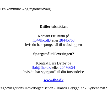
g FH’s kommunal- og regionsudvalg.
Driller teknikken
Kontakt Fie Brath på
fib@fho.dk/
eller
28445768
hvis du har spørgsmål til webshoppen
Spørgsmål til leveringen?
Kontakt Lars Dyrby på
lbd@fho.dk/
eller
26476654
hvis du har spørgsmål til din forsendelse
www.fho.dk
Fagbevægelsens Hovedorganisation • Islands Brygge 32 • København 