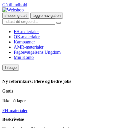
Gå til indhold
shopping cart
toggle navigation
FH-materialer
OK-materialer
Kampagner
AMR-materialer
Fagbevægelsens Ungdom
Min Konto
Tilbage
Ny reformkurs: Flere og bedre jobs
Gratis
Ikke på lager
FH-materialer
Beskrivelse